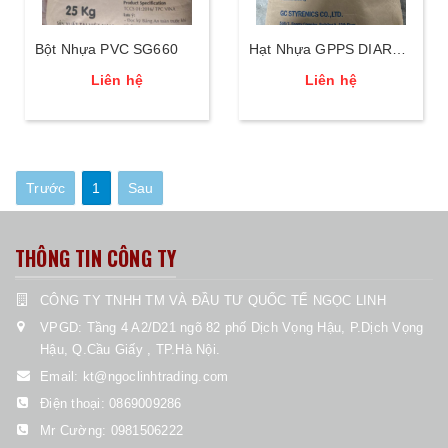
Bột Nhựa PVC SG660
Hạt Nhựa GPPS DIAREX
THF77
Liên hệ
Liên hệ
Trước
1
Sau
THÔNG TIN CÔNG TY
CÔNG TY TNHH TM VÀ ĐẦU TƯ QUỐC TẾ NGỌC LINH
VPGD: Tầng 4 A2/D21 ngõ 82 phố Dịch Vọng Hậu, P.Dịch Vọng
Hậu, Q.Cầu Giấy , TP.Hà Nội.
Email:
kt@ngoclinhtrading.com
Điện thoại:
0869009286
Mr Cường:
0981506222