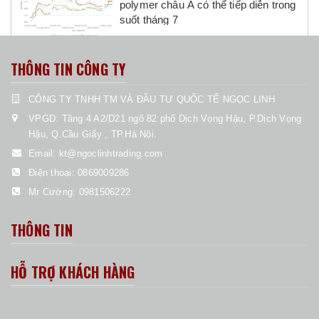
polymer châu Á có thể tiếp diễn trong
suốt tháng 7
THÔNG TIN CÔNG TY
CÔNG TY TNHH TM VÀ ĐẦU TƯ QUỐC TẾ NGỌC LINH
VPGD: Tầng 4 A2/D21 ngõ 82 phố Dịch Vọng Hậu, P.Dịch Vọng
Hậu, Q.Cầu Giấy , TP.Hà Nội.
Email:
kt@ngoclinhtrading.com
Điện thoại:
0869009286
Mr Cường:
0981506222
THÔNG TIN
HỖ TRỢ KHÁCH HÀNG