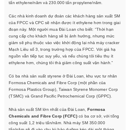
tấn ethylene/năm và 230.000 tấn propylene/năm.
Các nhà kinh doanh dự đoán các khách hàng sản xuất SM
của FPCC và CPC sẽ nhận được ít ethylene hơn trong giai
đoạn này. Một người mua Đài Loan cho biết: “Thời hạn
cung cấp cho khách hàng sẽ bị ảnh hưởng, nhưng mức
giảm sẽ phụ thuộc vào việc khởi động lại nhà máy cracker
Mạch Liêu số 3, trong trường hợp của FPCC. Với giá hạ
nguồn vẫn tiếp tục suy yếu, và nếu chúng tôi tiêu thụ ít
ethylene hơn, chúng tôi thà giảm công suất vận hành.”
Có ba nhà sản xuất styrene ở Đài Loan, khu vực tư nhân
Formosa Chemicals and Fibre Corp (một phần của
Formosa Plastics Group), Taiwan Styrene Monomer Corp
(TSMC) và Grand Pacific Petrochemical Corp (GPPC).
Nhà sản xuất SM lớn nhất của Đài Loan,
Formosa
Chemicals and Fibre Corp (FCFC)
có ba cơ sở, với tổng
công suất 1,2 triệu tấn/năm. Nhà máy SM 350.000
tấn/năm sẽ đi vào chu kỳ bảo dưỡng kéo dài một tháng